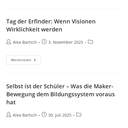
Am
14.
März
Tag der Erfinder: Wenn Visionen
Wirklichkeit werden
Beitrags-
Beitrag
Beitrags-
Alea Bartsch
3. November 2025
Autor:
veröffentlicht:
Kategorie:
Tag
Weiterlesen
Der
Erfinder:
Wenn
Visionen
Wirklichkeit
Werden
Selbst ist der Schüler – Was die Maker-
Bewegung dem Bildungssystem voraus
hat
Beitrags-
Beitrag
Beitrags-
Alea Bartsch
30. Juli 2025
Autor:
veröffentlicht:
Kategorie: