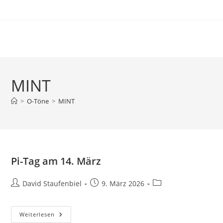
Zum
Inhalt
springen
MINT
>
O-Töne
>
MINT
Pi-Tag am 14. März
Beitrags-
Beitrag
Beitrags-
David Staufenbiel
9. März 2026
Autor:
veröffentlicht:
Kategorie:
Pi-
Weiterlesen
Tag