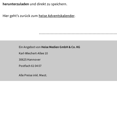
herunterzuladen
und direkt zu speichern.
Hier geht’s zurück zum
heise Adventskalender
.
Ein Angebot von
Heise Medien GmbH & Co. KG
Karl-Wiechert-Allee 10
30625 Hannover
Postfach 61 04 07
Alle Preise inkl. Mwst.