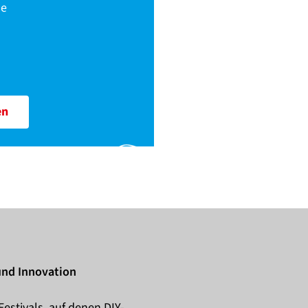
le
en
 und Innovation
Festivals, auf denen DIY-