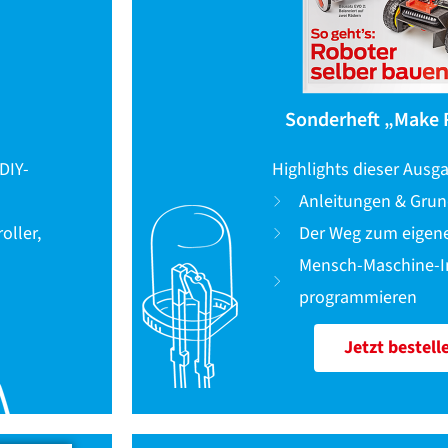
Sonderheft „Make 
DIY-
Highlights dieser Ausg
Anleitungen & Gru
oller,
Der Weg zum eigen
Mensch-Maschine-I
programmieren
Jetzt bestell