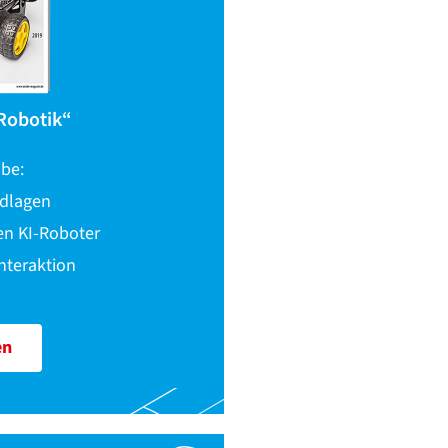
Robotik“
abe:
ndlagen
en KI-Roboter
nteraktion
en