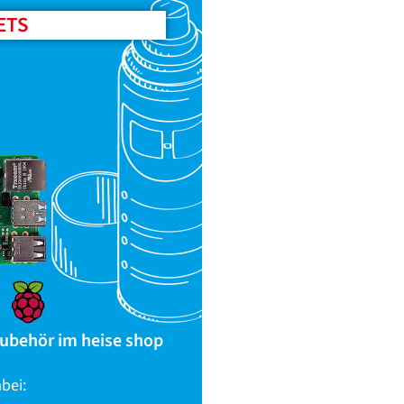
ETS
Zubehör im heise shop
bei: