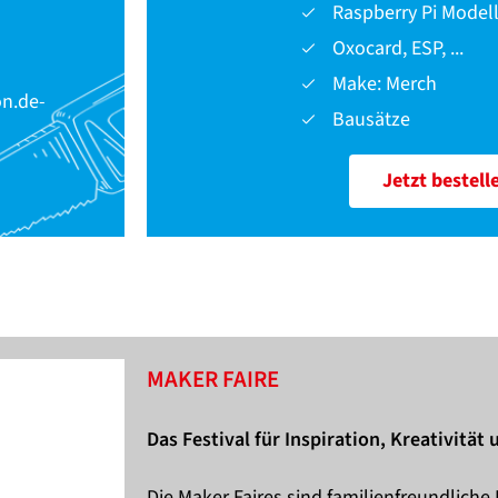
Raspberry Pi Model
Oxocard, ESP, ...
Make: Merch
on.de-
Bausätze
Jetzt bestell
MAKER FAIRE
Das Festival für Inspiration, Kreativität
Die Maker Faires sind familienfreundliche 