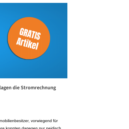
nlagen die Stromrechnung
mobilienbesitzer, vorwiegend für
re konnten dagegen nur neidisch