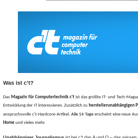
Was ist c’t?
Das
Magazin für Computertechnik
c’t
ist das größte IT- und Tech-Magazi
Entwicklung der IT interessieren.
Zusätzlich zu
herstellerunabhängigen P
anspruchsvolle c‘
t
-Hardcore-Artikel.
Alle 14 Tage
erscheint eine neue A
Home
und vieles mehr.
Unabhängiger Journalismus
ist bei c’t das A und O – das wisse