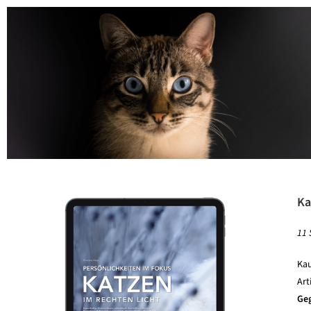
Ka
11 
Kau
Art
Ge