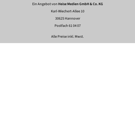
Ein Angebot von
Heise Medien GmbH & Co. KG
Karl-Wiechert-Allee 10
30625 Hannover
Postfach 61 04 07
Alle Preise inkl. Mwst.