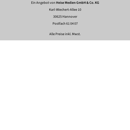
Ein Angebot von
Heise Medien GmbH & Co. KG
Karl-Wiechert-Allee 10
30625 Hannover
Postfach 61 04 07
Alle Preise inkl. Mwst.