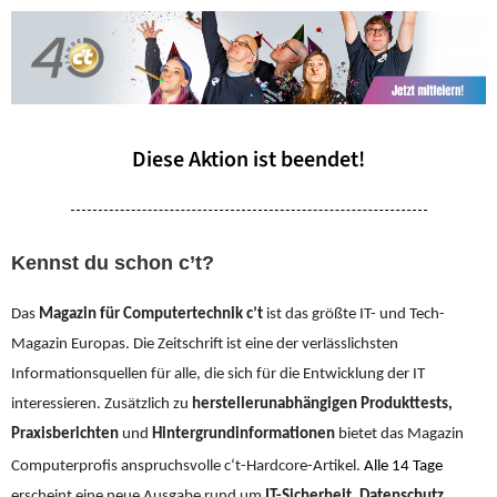
Diese Aktion ist beendet!
Kennst du schon c’t?
Das
Magazin für Computertechnik
c’t
ist das größte IT- und Tech-
Magazin Europas. Die Zeitschrift ist eine der verlässlichsten
Informationsquellen für alle, die sich für die Entwicklung der IT
interessieren.
Zusätzlich zu
herstellerunabhängigen Produkttests,
Praxisberichten
und
Hintergrundinformationen
bietet das Magazin
Computerprofis anspruchsvolle c‘
t
-Hardcore-Artikel.
Alle 14 Tage
erscheint eine neue Ausgabe rund um
IT-Sicherheit, Datenschutz,