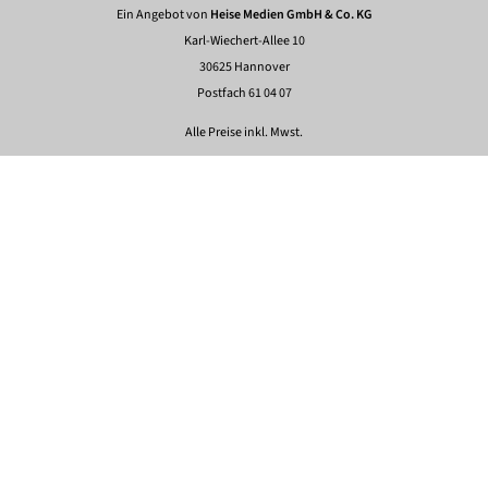
Ein Angebot von
Heise Medien GmbH & Co. KG
Karl-Wiechert-Allee 10
30625 Hannover
Postfach 61 04 07
Alle Preise inkl. Mwst.