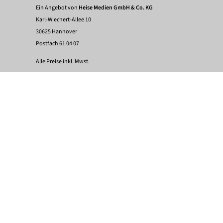
Ein Angebot von
Heise Medien GmbH & Co. KG
Karl-Wiechert-Allee 10
30625 Hannover
Postfach 61 04 07
Alle Preise inkl. Mwst.